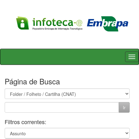
Skip
navigation
Página de Busca
Filtros correntes: