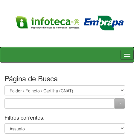
Skip
navigation
Página de Busca
Filtros correntes: