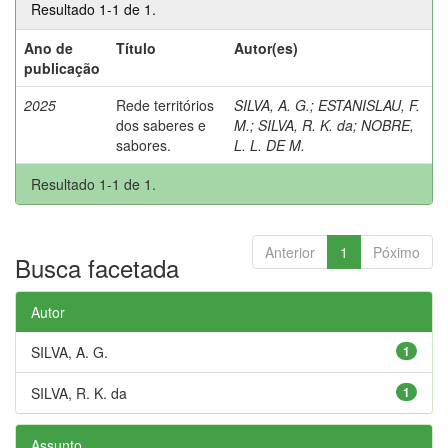
Resultado 1-1 de 1.
Ano de
Título
Autor(es)
publicação
2025
Rede territórios
SILVA, A. G.
;
ESTANISLAU, F.
dos saberes e
M.
;
SILVA, R. K. da
;
NOBRE,
sabores.
L. L. DE M.
Resultado 1-1 de 1.
Anterior
1
Póximo
Busca facetada
Autor
SILVA, A. G.
1
SILVA, R. K. da
1
Assunto