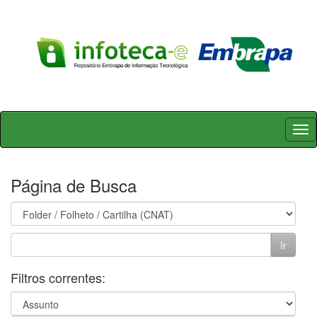
Skip
navigation
Página de Busca
Filtros correntes: