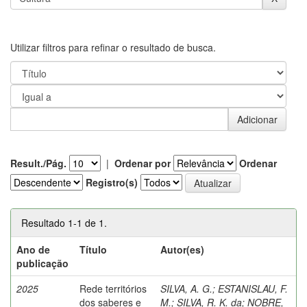
Utilizar filtros para refinar o resultado de busca.
Result./Pág.
|
Ordenar por
Ordenar
Registro(s)
Resultado 1-1 de 1.
Ano de
Título
Autor(es)
publicação
2025
Rede territórios
SILVA, A. G.
;
ESTANISLAU, F.
dos saberes e
M.
;
SILVA, R. K. da
;
NOBRE,