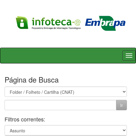
Skip
navigation
Página de Busca
Filtros correntes: