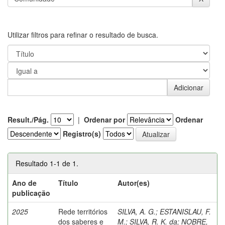
Utilizar filtros para refinar o resultado de busca.
Result./Pág.
|
Ordenar por
Ordenar
Registro(s)
Resultado 1-1 de 1.
Ano de
Título
Autor(es)
publicação
2025
Rede territórios
SILVA, A. G.
;
ESTANISLAU, F.
dos saberes e
M.
;
SILVA, R. K. da
;
NOBRE,