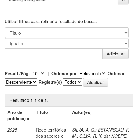
Utilizar filtros para refinar o resultado de busca.
Result./Pág.
|
Ordenar por
Ordenar
Registro(s)
Resultado 1-1 de 1.
Ano de
Título
Autor(es)
publicação
2025
Rede territórios
SILVA, A. G.
;
ESTANISLAU, F.
dos saberes e
M.
;
SILVA, R. K. da
;
NOBRE,