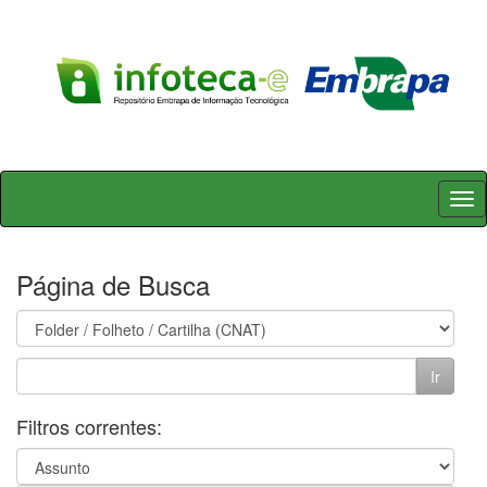
Skip
navigation
Página de Busca
Filtros correntes: