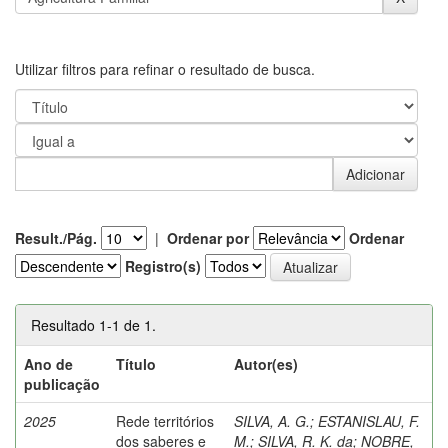
Utilizar filtros para refinar o resultado de busca.
Result./Pág.
|
Ordenar por
Ordenar
Registro(s)
Resultado 1-1 de 1.
Ano de
Título
Autor(es)
publicação
2025
Rede territórios
SILVA, A. G.
;
ESTANISLAU, F.
dos saberes e
M.
;
SILVA, R. K. da
;
NOBRE,