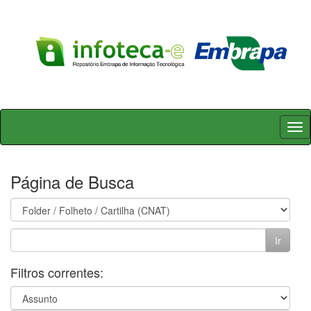
Skip
navigation
Página de Busca
Filtros correntes: