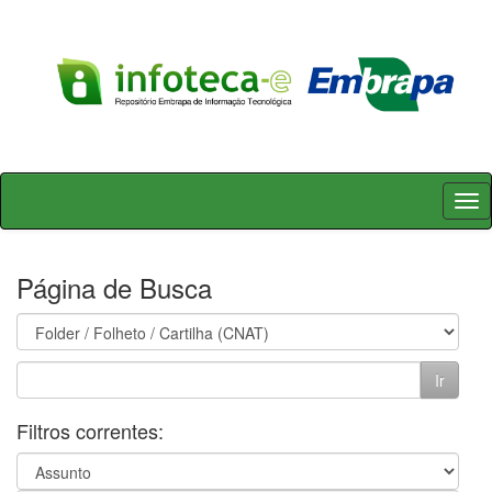
Skip
navigation
Página de Busca
Filtros correntes: