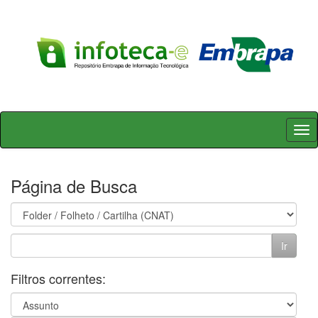
Skip
navigation
Página de Busca
Filtros correntes: