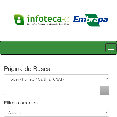
Skip
navigation
Página de Busca
Filtros correntes: