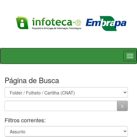
Skip
navigation
Página de Busca
Filtros correntes: