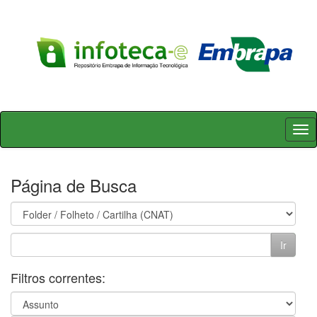
Skip
navigation
Página de Busca
Filtros correntes: