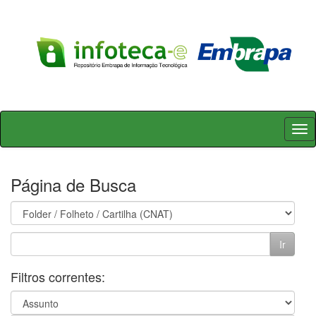
Skip
navigation
Página de Busca
Filtros correntes: