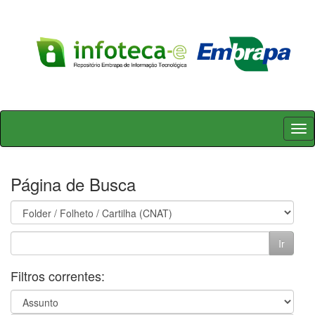
Skip
navigation
Página de Busca
Filtros correntes: