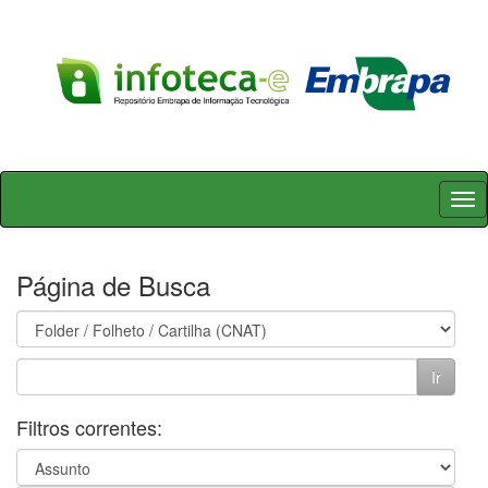
Skip
navigation
Página de Busca
Filtros correntes: