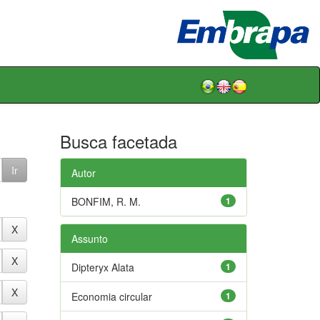
Busca facetada
Autor
BONFIM, R. M.
1
Assunto
Dipteryx Alata
1
Economia circular
1