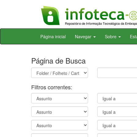
Skip
Página inicial
Navegar
Sobre
Est
navigation
Página de Busca
Filtros correntes: