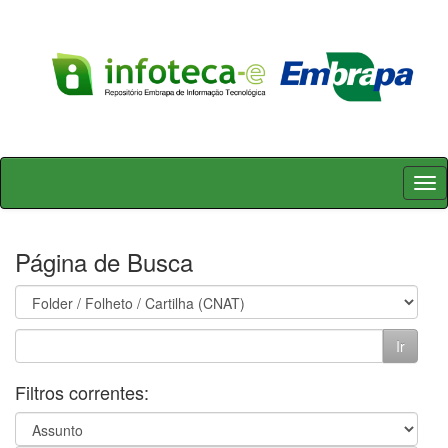
Skip
navigation
Página de Busca
Filtros correntes: