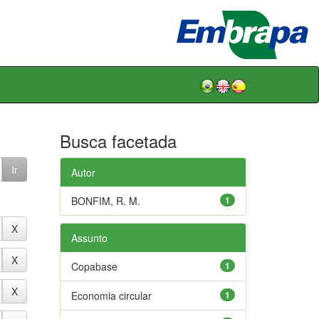
Busca facetada
Autor
BONFIM, R. M.
1
Assunto
Copabase
1
Economia circular
1