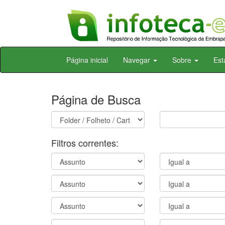
Skip
Página inicial
Navegar
Sobre
Est
navigation
Página de Busca
Filtros correntes: