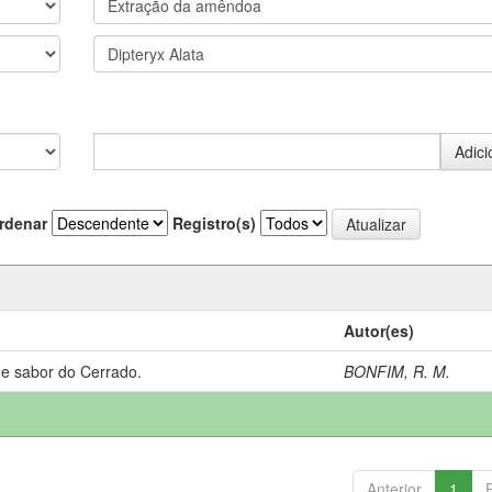
rdenar
Registro(s)
Autor(es)
 e sabor do Cerrado.
BONFIM, R. M.
Anterior
1