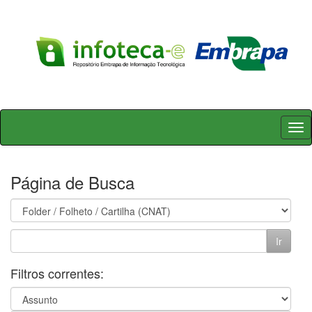
Skip
navigation
Página de Busca
Filtros correntes: