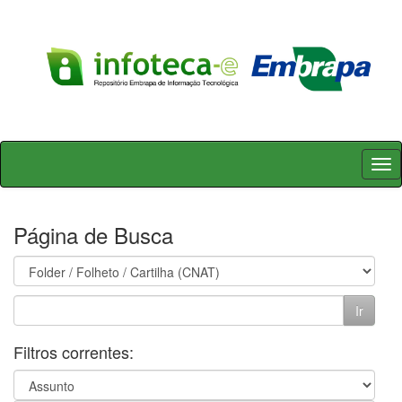
Skip
navigation
Página de Busca
Filtros correntes: