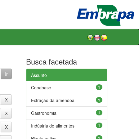
Busca facetada
Assunto
Copabase
1
Extração da amêndoa
1
Gastronomia
1
Indústria de alimentos
1
Planta nativa
1