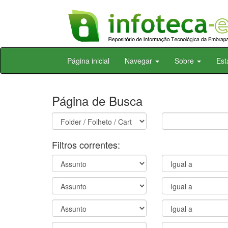
Skip
Página inicial
Navegar
Sobre
Est
navigation
Página de Busca
Filtros correntes: