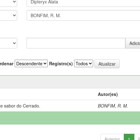
rdenar
Registro(s)
Autor(es)
 e sabor do Cerrado.
BONFIM, R. M.
Anterior
1