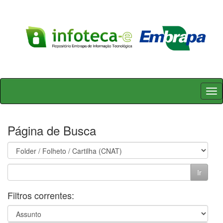
Skip
navigation
Página de Busca
Filtros correntes: