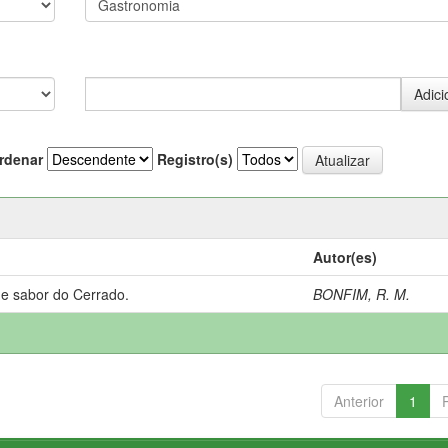
rdenar
Registro(s)
Autor(es)
 e sabor do Cerrado.
BONFIM, R. M.
Anterior
1