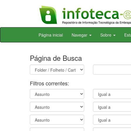
Skip
Página inicial
Navegar
Sobre
Est
navigation
Página de Busca
Filtros correntes: