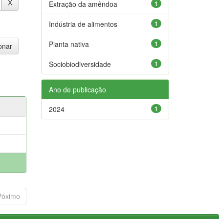
Extração da amêndoa
1
Indústria de alimentos
1
Planta nativa
1
Sociobiodiversidade
1
Ano de publicação
2024
1
Póximo