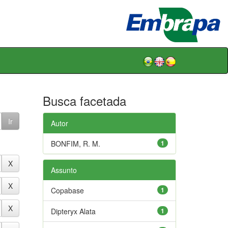
Busca facetada
Autor
BONFIM, R. M.
1
Assunto
Copabase
1
Dipteryx Alata
1