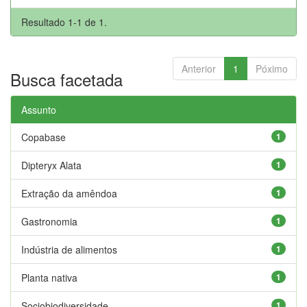
Resultado 1-1 de 1.
Anterior
1
Póximo
Busca facetada
Assunto
Copabase
1
Dipteryx Alata
1
Extração da amêndoa
1
Gastronomia
1
Indústria de alimentos
1
Planta nativa
1
Sociobiodiversidade
1