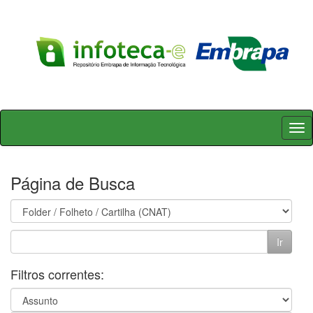
Skip
navigation
Página de Busca
Filtros correntes: