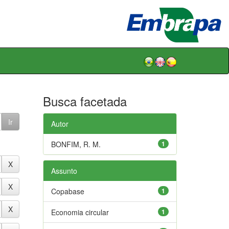
Busca facetada
Autor
BONFIM, R. M.
1
Assunto
Copabase
1
Economia circular
1