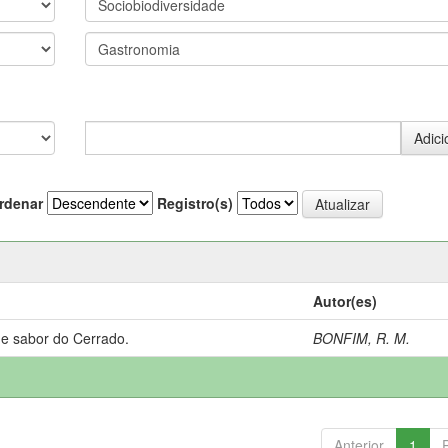
rdenar
Registro(s)
Autor(es)
 e sabor do Cerrado.
BONFIM, R. M.
Anterior
1