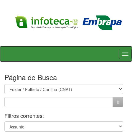
Skip
navigation
Página de Busca
Filtros correntes: