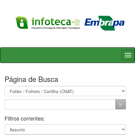
Skip
navigation
Página de Busca
Filtros correntes: