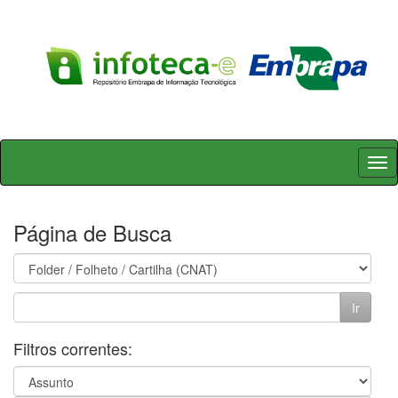
Skip
navigation
Página de Busca
Filtros correntes: