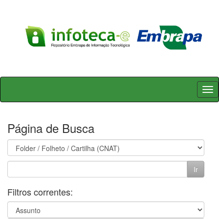
Skip
navigation
Página de Busca
Filtros correntes: