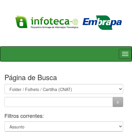
Skip
navigation
Página de Busca
Filtros correntes: