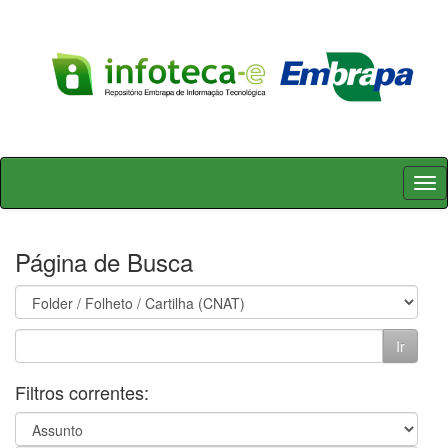
Skip
navigation
Página de Busca
Filtros correntes: