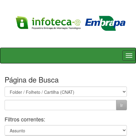
Skip
navigation
Página de Busca
Filtros correntes: