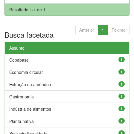
Resultado 1-1 de 1.
Anterior
1
Póximo
Busca facetada
Assunto
Copabase
1
Economia circular
1
Extração da amêndoa
1
Gastronomia
1
Indústria de alimentos
1
Planta nativa
1
Sociobiodiversidade
1