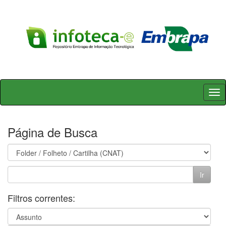
Skip
navigation
Página de Busca
Filtros correntes: