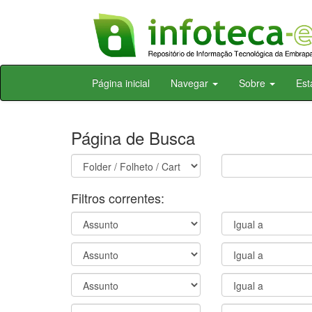
Skip
Página inicial
Navegar
Sobre
Est
navigation
Página de Busca
Filtros correntes: