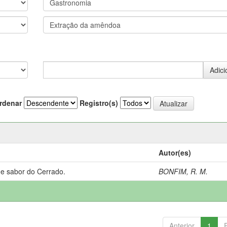
rdenar
Registro(s)
Autor(es)
 e sabor do Cerrado.
BONFIM, R. M.
Anterior
1