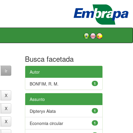
Busca facetada
Autor
BONFIM, R. M.
1
Assunto
Dipteryx Alata
1
Economia circular
1