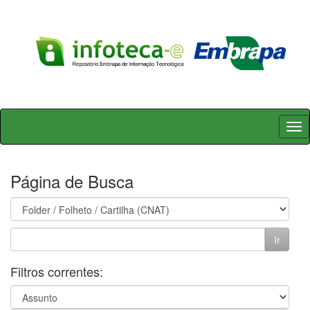
Skip
navigation
Página de Busca
Filtros correntes: