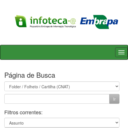
Skip
navigation
Página de Busca
Filtros correntes: