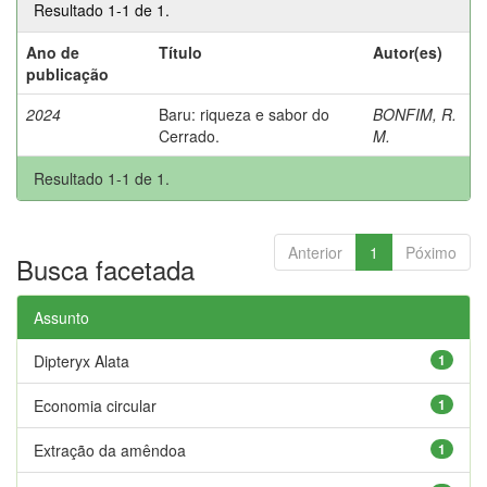
Resultado 1-1 de 1.
Ano de
Título
Autor(es)
publicação
2024
Baru: riqueza e sabor do
BONFIM, R.
Cerrado.
M.
Resultado 1-1 de 1.
Anterior
1
Póximo
Busca facetada
Assunto
Dipteryx Alata
1
Economia circular
1
Extração da amêndoa
1