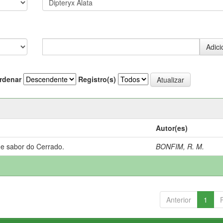
rdenar
Registro(s)
Autor(es)
 e sabor do Cerrado.
BONFIM, R. M.
Anterior
1