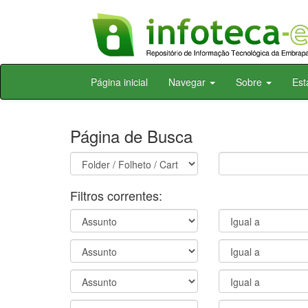
Skip
Página inicial
Navegar
Sobre
Est
navigation
Página de Busca
Filtros correntes: