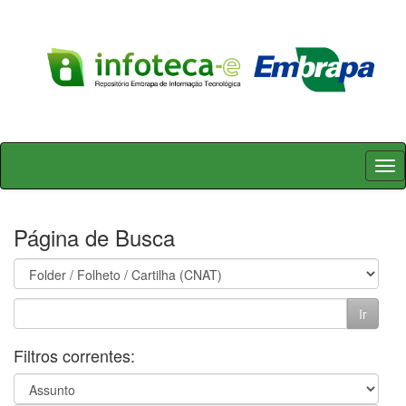
Skip
navigation
Página de Busca
Filtros correntes: