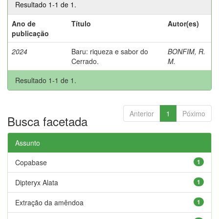
Resultado 1-1 de 1.
Ano de
Título
Autor(es)
publicação
2024
Baru: riqueza e sabor do
BONFIM, R.
Cerrado.
M.
Resultado 1-1 de 1.
Anterior
1
Póximo
Busca facetada
Assunto
Copabase
1
Dipteryx Alata
1
Extração da amêndoa
1