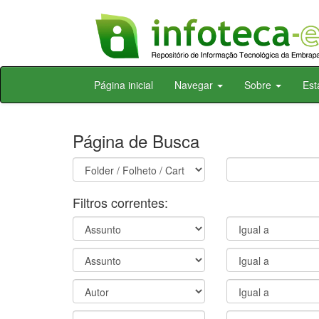
Skip
Página inicial
Navegar
Sobre
Est
navigation
Página de Busca
Filtros correntes: