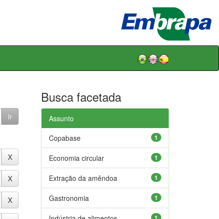
Busca facetada
Assunto
Copabase
1
Economia circular
1
Extração da amêndoa
1
Gastronomia
1
Indústria de alimentos
1