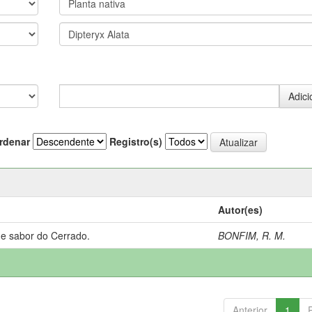
rdenar
Registro(s)
Autor(es)
 e sabor do Cerrado.
BONFIM, R. M.
Anterior
1