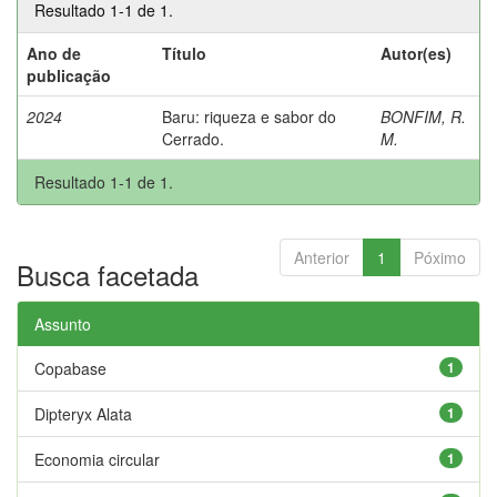
Resultado 1-1 de 1.
Ano de
Título
Autor(es)
publicação
2024
Baru: riqueza e sabor do
BONFIM, R.
Cerrado.
M.
Resultado 1-1 de 1.
Anterior
1
Póximo
Busca facetada
Assunto
Copabase
1
Dipteryx Alata
1
Economia circular
1