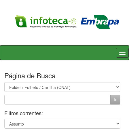
Skip
navigation
Página de Busca
Filtros correntes: