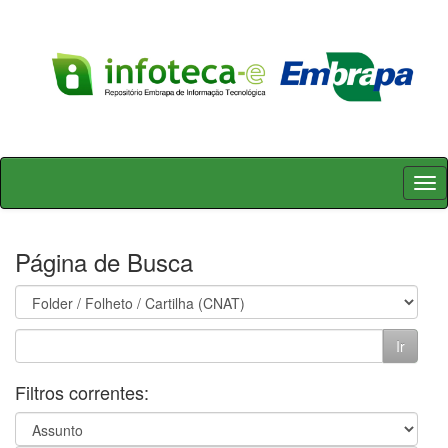
Skip
navigation
Página de Busca
Filtros correntes: