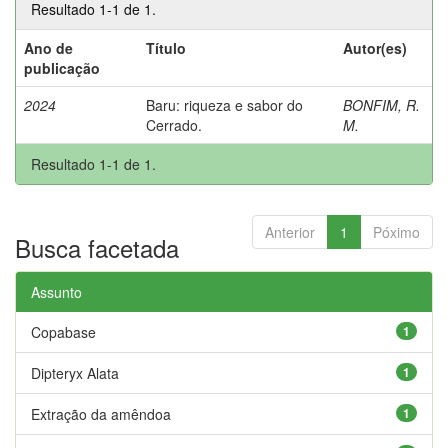
Resultado 1-1 de 1.
Ano de
Título
Autor(es)
publicação
2024
Baru: riqueza e sabor do
BONFIM, R.
Cerrado.
M.
Resultado 1-1 de 1.
Anterior
1
Póximo
Busca facetada
Assunto
Copabase
1
Dipteryx Alata
1
Extração da amêndoa
1