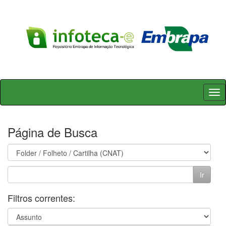
Skip
navigation
Página de Busca
Filtros correntes: