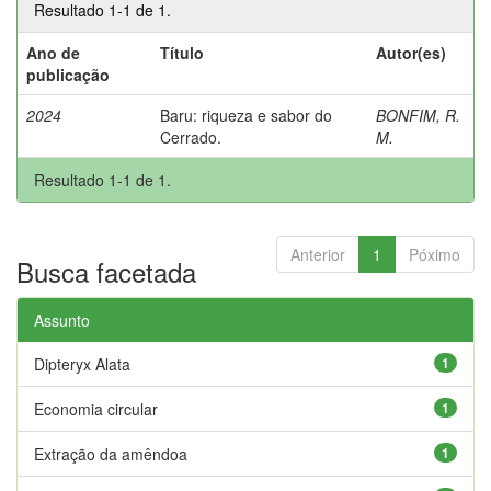
Resultado 1-1 de 1.
Ano de
Título
Autor(es)
publicação
2024
Baru: riqueza e sabor do
BONFIM, R.
Cerrado.
M.
Resultado 1-1 de 1.
Anterior
1
Póximo
Busca facetada
Assunto
Dipteryx Alata
1
Economia circular
1
Extração da amêndoa
1