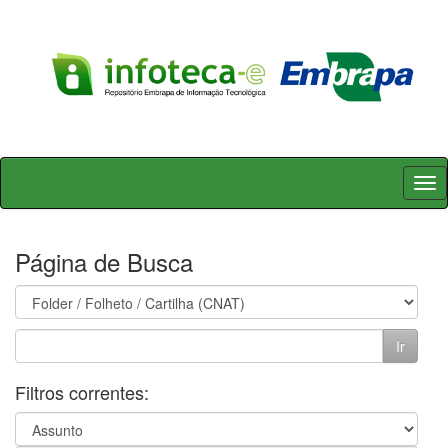
Skip
navigation
Página de Busca
Filtros correntes: