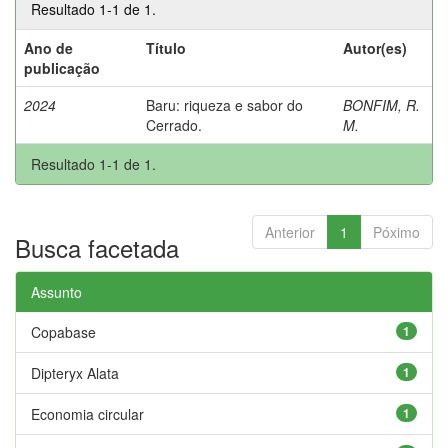
Resultado 1-1 de 1.
Ano de
Título
Autor(es)
publicação
2024
Baru: riqueza e sabor do
BONFIM, R.
Cerrado.
M.
Resultado 1-1 de 1.
Anterior
1
Póximo
Busca facetada
Assunto
Copabase
1
Dipteryx Alata
1
Economia circular
1