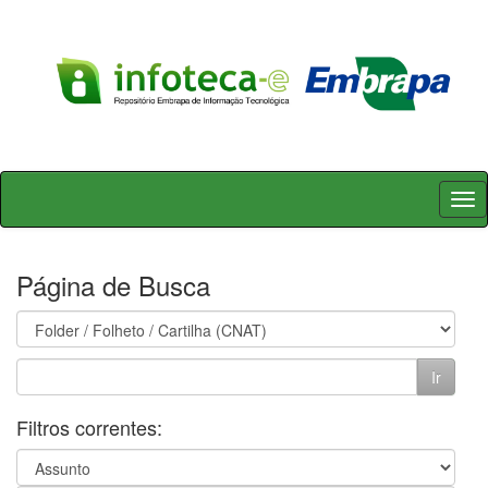
Skip
navigation
Página de Busca
Filtros correntes: