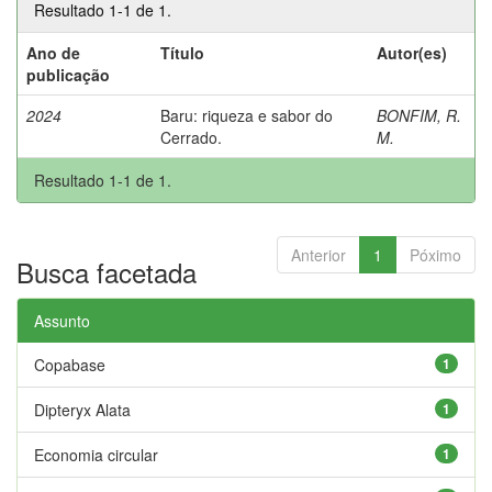
Resultado 1-1 de 1.
Ano de
Título
Autor(es)
publicação
2024
Baru: riqueza e sabor do
BONFIM, R.
Cerrado.
M.
Resultado 1-1 de 1.
Anterior
1
Póximo
Busca facetada
Assunto
Copabase
1
Dipteryx Alata
1
Economia circular
1