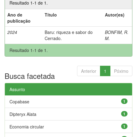
Resultado 1-1 de 1.
Ano de
Título
Autor(es)
publicação
2024
Baru: riqueza e sabor do
BONFIM, R.
Cerrado.
M.
Resultado 1-1 de 1.
Anterior
1
Póximo
Busca facetada
Assunto
Copabase
1
Dipteryx Alata
1
Economia circular
1