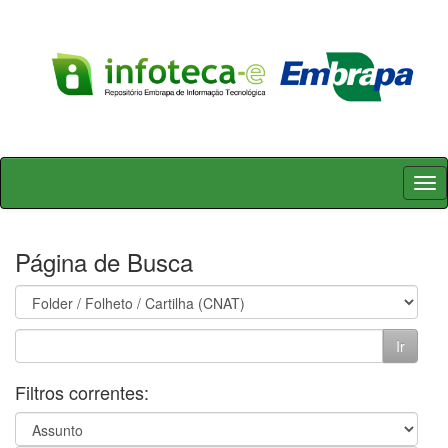
Skip
navigation
Página de Busca
Filtros correntes: