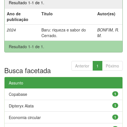
Resultado 1-1 de 1.
Ano de
Título
Autor(es)
publicação
2024
Baru: riqueza e sabor do
BONFIM, R.
Cerrado.
M.
Resultado 1-1 de 1.
Anterior
1
Póximo
Busca facetada
Assunto
Copabase
1
Dipteryx Alata
1
Economia circular
1