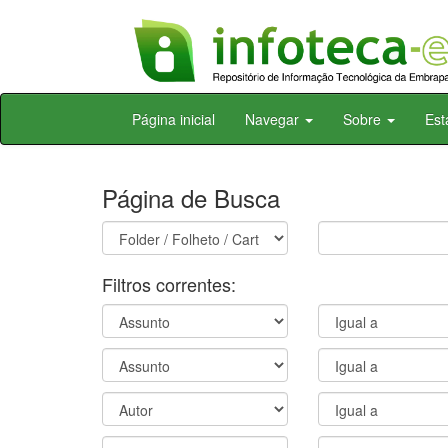
Skip
Página inicial
Navegar
Sobre
Est
navigation
Página de Busca
Filtros correntes: