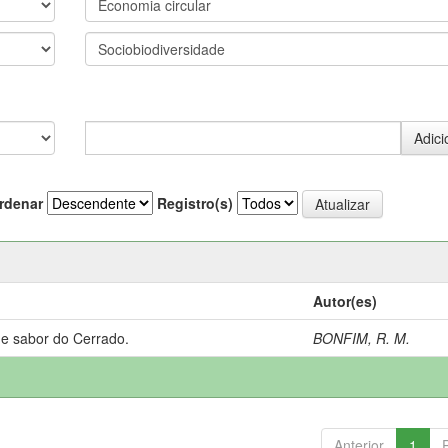
rdenar
Registro(s)
Autor(es)
 e sabor do Cerrado.
BONFIM, R. M.
Anterior
1