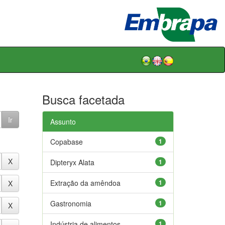
Busca facetada
Assunto
Copabase
1
Dipteryx Alata
1
Extração da amêndoa
1
Gastronomia
1
Indústria de alimentos
1