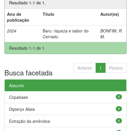
Resultado 1-1 de 1.
Ano de
Título
Autor(es)
publicação
2024
Baru: riqueza e sabor do
BONFIM, R.
Cerrado.
M.
Resultado 1-1 de 1.
Anterior
1
Póximo
Busca facetada
Assunto
Copabase
1
Dipteryx Alata
1
Extração da amêndoa
1