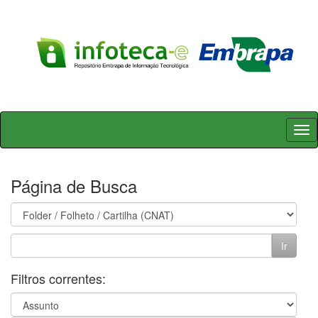
Skip
navigation
Página de Busca
Filtros correntes: