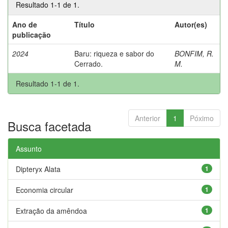
Resultado 1-1 de 1.
Ano de
Título
Autor(es)
publicação
2024
Baru: riqueza e sabor do
BONFIM, R.
Cerrado.
M.
Resultado 1-1 de 1.
Anterior
1
Póximo
Busca facetada
Assunto
Dipteryx Alata
1
Economia circular
1
Extração da amêndoa
1