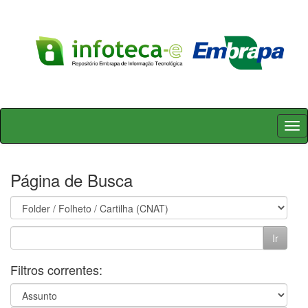
Skip
navigation
Página de Busca
Filtros correntes: