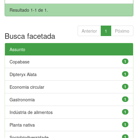
Resultado 1-1 de 1.
Anterior
1
Póximo
Busca facetada
Assunto
Copabase
1
Dipteryx Alata
1
Economia circular
1
Gastronomia
1
Indústria de alimentos
1
Planta nativa
1
Sociobiodiversidade
1