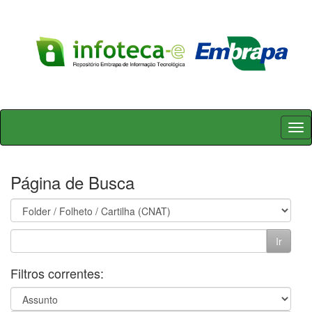
Skip
navigation
Página de Busca
Filtros correntes: