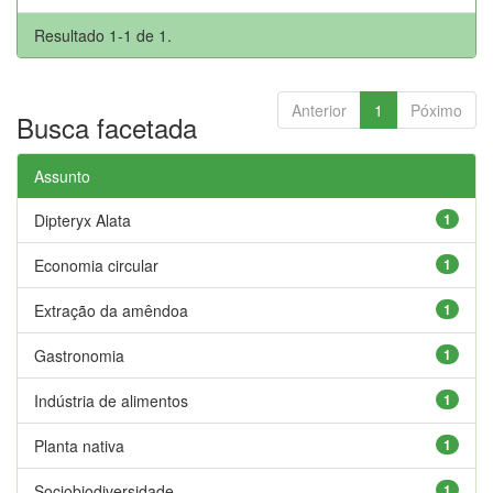
Resultado 1-1 de 1.
Anterior
1
Póximo
Busca facetada
Assunto
Dipteryx Alata
1
Economia circular
1
Extração da amêndoa
1
Gastronomia
1
Indústria de alimentos
1
Planta nativa
1
Sociobiodiversidade
1