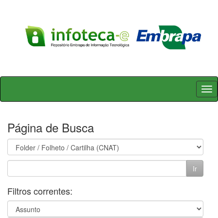
Skip
navigation
Página de Busca
Filtros correntes: